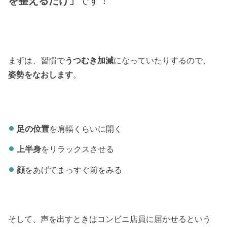
を整えるだけ」
です！
まずは、習慣で
うつむき加減
になっていたりするので、
姿勢をなおします
。
足の位置
を肩幅くらいに開く
上半身
をリラックスさせる
顔
をあげてまっすぐ前をみる
そして、声を出すときはコンビニ店員に届かせるという