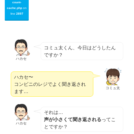
count-
cache.php
on
line
2897
コミュ太くん、今日はどうしたん
ですか？
ハカセ
ハカセ〜
コンビニのレジでよく聞き返され
コミュ太
ます…
それは…
声が小さくて聞き返される
ってこ
ハカセ
とですか？