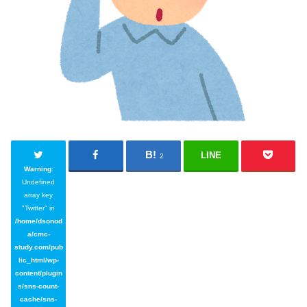
LINE
2
Warning
:
Undefined
array key
"Twitter" in
/home/dsonod
a/cmc-
study.com/pub
lic_html/wp-
content/plugin
s/sns-count-
cache/sns-