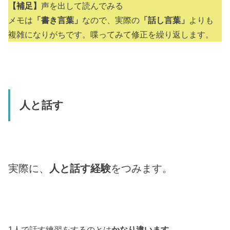
【補足】
声を出して読んでみる
メモは
「書き言葉」
なので、実際の
「話し言葉」
よりも
複雑になりがちです。喋ってみて修正を繰り返します。
人と話す
実際に、
人と話す経験
をつみます。
1人で話す練習をするのとは
かなり違います
。