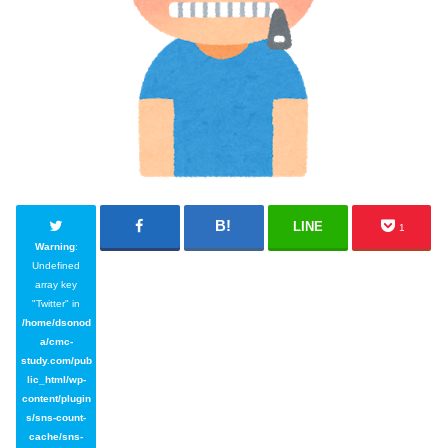
LINE
1
Warning
:
Undefined
array key
"Twitter" in
/home/dsonod
a/cmc-
study.com/pub
lic_html/wp-
content/plugin
s/sns-count-
cache/sns-