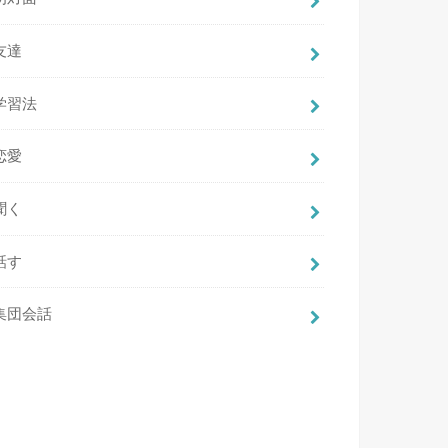
友達
学習法
恋愛
聞く
話す
集団会話