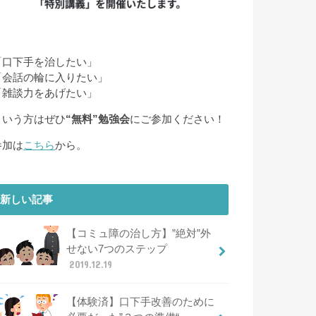
「口下手を治したい」
「会話の輪に入りたい」
「雑談力をあげたい」
という方はぜひ
“無料”勉強会
にご参加ください！
参加は
こちら
から。
新しい記事
【コミュ障の治し方】”絶対”外
せない7つのステップ
2019.12.19
【体験済】口下手改善のために