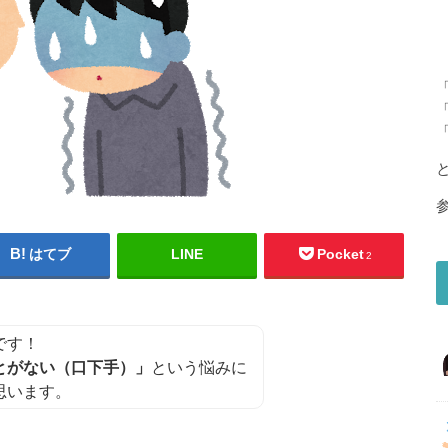
はてブ
LINE
Pocket
2
です！
とがない（口下手）」
という悩みに
思います。