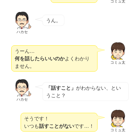
コミュ太
うん。
ハカセ
うーん…
何を話したらいいのか
よくわかり
コミュ太
ません。
「話すこと」
がわからない、とい
うこと？
ハカセ
そうです！
いつも
話すことがない
です…！
コミュ太