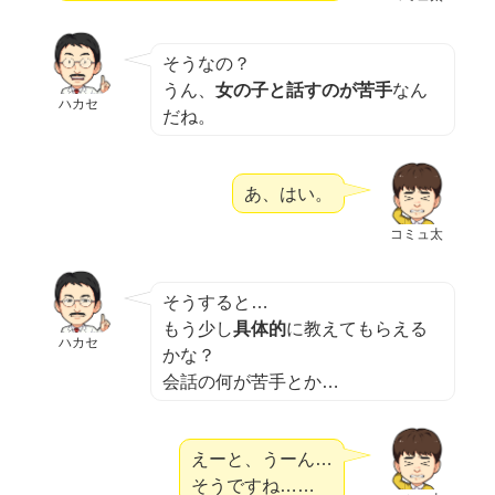
そうなの？
うん、
女の子と話すのが苦手
なん
ハカセ
だね。
あ、はい。
コミュ太
そうすると…
もう少し
具体的
に教えてもらえる
ハカセ
かな？
会話の何が苦手とか…
えーと、うーん…
そうですね……